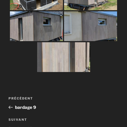
Navigation
Article
PRÉCÉDENT
de
précédent
bardage 9
l’article
Article
SUIVANT