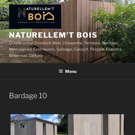
Aller
au
contenu
principal
NATURELLEM'T BOIS
Construction Ossature Bois, Charpente, Terrasse, Bardage,
Menuiseries Extérieures, Solivage, Carport, Pergola, Claustra,
Brise-vue, Clôture
Menu
Bardage 10