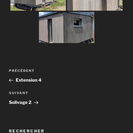
Navigation
Article
PRÉCÉDENT
de
précédent
Extension 4
l’article
Article
SUIVANT
suivant
Solivage 2
RECHERCHER