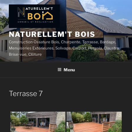
Aller
au
contenu
principal
NATURELLEM'T BOIS
Construction Ossature Bois, Charpente, Terrasse, Bardage,
Menuiseries Extérieures, Solivage, Carport, Pergola, Claustra,
Brise-vue, Clôture
Menu
Terrasse 7