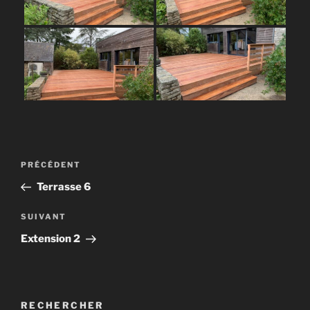
Navigation
Article
PRÉCÉDENT
de
précédent
Terrasse 6
l’article
Article
SUIVANT
suivant
Extension 2
RECHERCHER