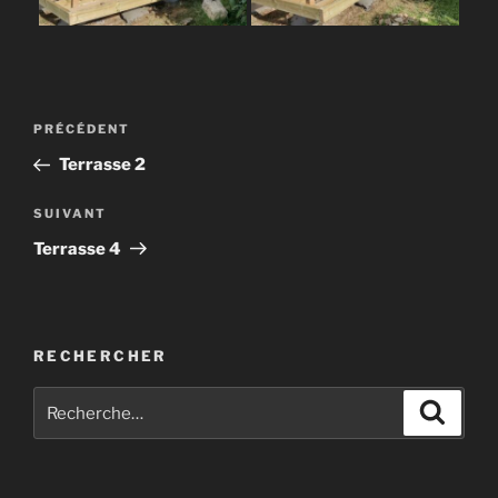
Navigation
Article
PRÉCÉDENT
de
précédent
Terrasse 2
l’article
Article
SUIVANT
suivant
Terrasse 4
RECHERCHER
Recherche
Recher
pour
: