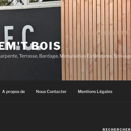
EM'T BOIS
rpente, Terrasse, Bardage, Menuiseries Extérieures, Solivage,
A propos de
Nous Contacter
Mentions Légales
RECHERCHER