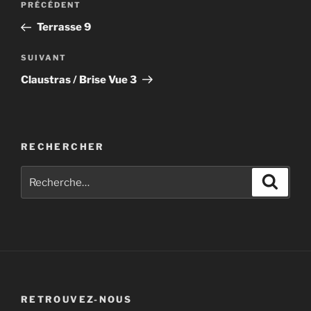
Article
PRÉCÉDENT
de
précédent
Terrasse 9
l’article
Article
SUIVANT
suivant
Claustras / Brise Vue 3
RECHERCHER
Recherche
Recher
pour
:
RETROUVEZ-NOUS