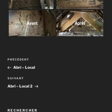
Avant
Après
Navigation
Article
PRÉCÉDENT
de
précédent
Abri – Local
l’article
Article
SUIVANT
suivant
Abri – Local 2
RECHERCHER