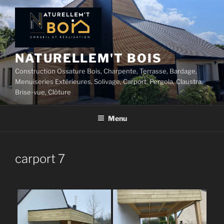
Aller
au
contenu
principal
NATURELLEM'T BOIS
Construction Ossature Bois, Charpente, Terrasse, Bardage,
Menuiseries Extérieures, Solivage, Carport, Pergola, Claustra,
Brise-vue, Clôture
Menu
carport 7