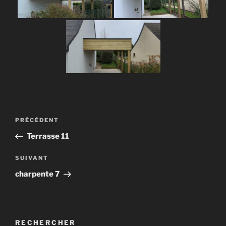
Navigation
Article
PRÉCÉDENT
de
précédent
Terrasse 11
l’article
Article
SUIVANT
suivant
charpente 7
RECHERCHER